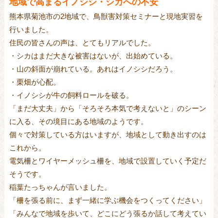
地域で高まるイノシシ・シカへの不安
熊本県菊池市の2地域で、鳥獣害対策セミナーと現地実習を
行いました。
住民の皆さんの声は、とてもリアルでした。
・シカはまだ大きな被害はないが、出始めている。
・山の斜面が崩れている。あれはイノシシだろう。
・栗畑が心配。
・イノシシが牛の飼料ロールを破る。
「まだ大丈夫」から「そろそろ本気で考えないと」のシーン
に入る、その境目にある地域のようです。
個々で対策している方はいますが、地域として動き出すのは
これから。
電気柵とワイヤーメッシュ柵を、地域で設置していく予定だ
そうです。
稲葉たっちゃんが言いました。
「柵を張る前に、まず一緒に学ぶ機会をつくってください」
「みんなで地域を歩いて、どこにどう張るか話して考えてい