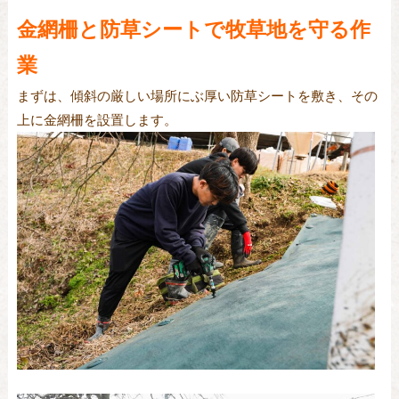
金網柵と防草シートで牧草地を守る作
業
まずは、傾斜の厳しい場所にぶ厚い防草シートを敷き、その
上に金網柵を設置します。