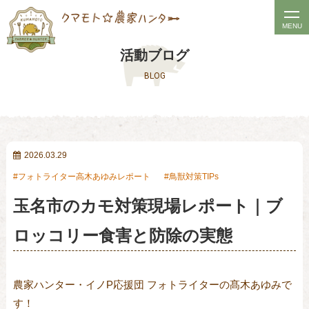
t
MENU
o
活動ブログ
g
BLOG
g
l
e
n
a
2026.03.29
v
フォトライター高木あゆみレポート
鳥獣対策TIPs
i
玉名市のカモ対策現場レポート｜ブ
g
a
ロッコリー食害と防除の実態
t
i
o
農家ハンター・イノP応援団 フォトライターの髙木あゆみで
n
す！