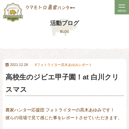
t
MENU
o
活動ブログ
g
BLOG
g
l
e
n
a
2021.12.28
フォトライター高木あゆみレポート
v
高校生のジビエ甲子園！at 白川クリ
i
g
スマス
a
t
農家ハンター応援団 フォトライターの髙木あゆみです！
i
彼らの現場で見て感じた事をレポートさせていただきます。
o
n