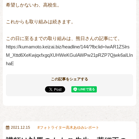
希望しかないわ、高校生。
これからも取り組みは続きます。
この日に至るまでの取り組みは、熊日さんの記事にて。
https://kumamoto.keizai.biz/headline/144/?fbclid=IwAR1ZSlrs
M_Xttd6XeKwjqxfxgqXUHWeKGuIAWPw21pRZP7Qjwk6aILIn
haE
この記事をシェアする
2021.12.15
フォトライター高木あゆみレポート