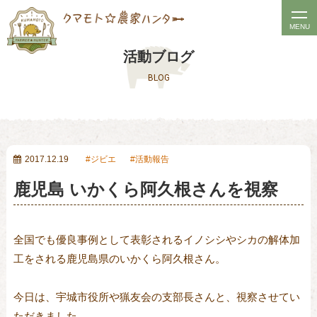
t
MENU
o
活動ブログ
g
BLOG
g
l
e
n
a
2017.12.19
ジビエ
活動報告
v
鹿児島 いかくら阿久根さんを視察
i
g
a
全国でも優良事例として表彰されるイノシシやシカの解体加
t
工をされる鹿児島県のいかくら阿久根さん。
i
o
今日は、宇城市役所や猟友会の支部長さんと、視察させてい
n
ただきました。