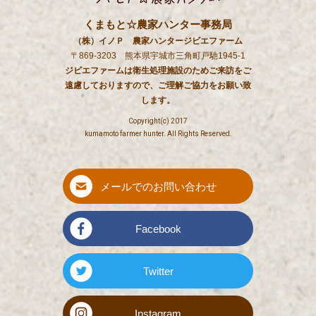
くまもと☆農家ハンター事務局
（株）イノＰ 農家ハンタージビエファーム
〒869-3203 熊本県宇城市三角町戸馳1945-1
ジビエファームは衛生処理施設のためご来訪をご
遠慮しておりますので、ご理解ご協力をお願い致
します。
Copyright(c) 2017
kumamoto farmer hunter. All Rights Reserved.
メールでのお問い合わせ
Facebook
Twitter
Instagram