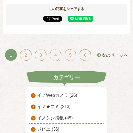
この記事をシェアする
1
2
3
4
5
6
次のページへ
カテゴリー
イノWebカメラ (26)
イノ★コミ (213)
イノシシ捕獲 (49)
ジビエ (36)