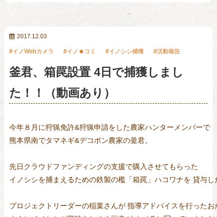
2017.12.03
イノWebカメラ
イノ★コミ
イノシシ捕獲
活動報告
釜君、箱罠設置 4日で捕獲しまし
た！！（動画あり）
今年８月に狩猟免許&狩猟申請をした農家ハンターメンバーで

熊本県南でタマネギ&デコポン農家の釜君。

先日クラウドファンディングの支援で購入させてもらった

イノシシを捕まえるための鉄製の檻「箱罠」ハコワナを 貸与した
プロジェクトリーダーの稲葉さんが 指導アドバイスを行ったお