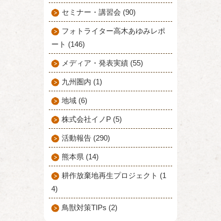
セミナー・講習会 (90)
フォトライター高木あゆみレポ
ート (146)
メディア・発表実績 (55)
九州圏内 (1)
地域 (6)
株式会社イノP (5)
活動報告 (290)
熊本県 (14)
耕作放棄地再生プロジェクト (1
4)
鳥獣対策TIPs (2)