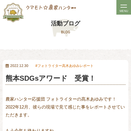
t
MENU
o
活動ブログ
g
BLOG
g
l
e
n
a
2022.12.30
フォトライター高木あゆみレポート
v
熊本SDGsアワード 受賞！
i
g
a
農家ハンター応援団 フォトライターの髙木あゆみです！
t
2022
年12月、彼らの現場で見て感じた事をレポートさせてい
i
ただきます。
o
n
もう今年も終わりますね。