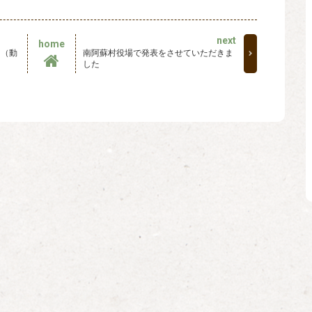
next
home
畑（動
南阿蘇村役場で発表をさせていただきま
した