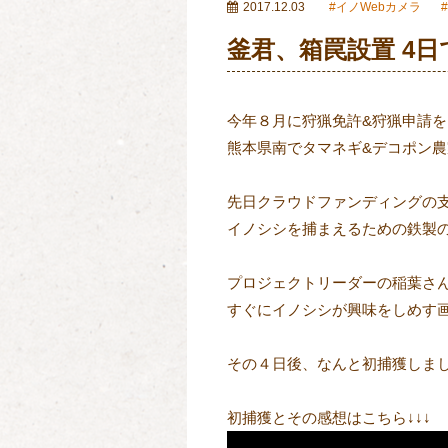
2017.12.03
イノWebカメラ
釜君、箱罠設置 4
今年８月に狩猟免許&狩猟申請を
熊本県南でタマネギ&デコポン農
先日クラウドファンディングの支
イノシシを捕まえるための鉄製の
プロジェクトリーダーの稲葉さん
すぐにイノシシが興味をしめす画
その４日後、なんと初捕獲しま
初捕獲とその感想はこちら↓↓↓