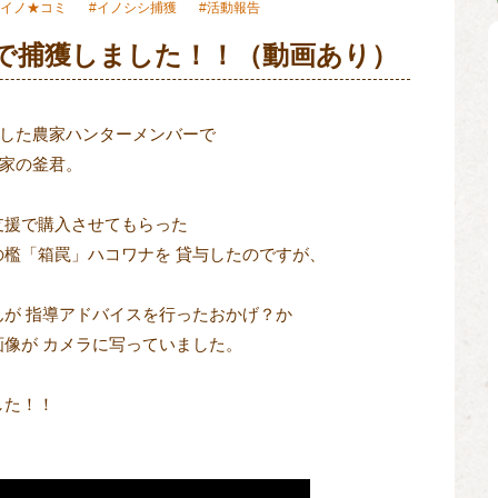
イノ★コミ
イノシシ捕獲
活動報告
日で捕獲しました！！（動画あり）
した農家ハンターメンバーで

家の釜君。

援で購入させてもらった

檻「箱罠」ハコワナを 貸与したのですが、

が 指導アドバイスを行ったおかげ？か
像が カメラに写っていました。 

した！！