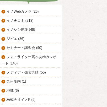
イノWebカメラ (26)
イノ★コミ (213)
イノシシ捕獲 (49)
ジビエ (36)
セミナー・講習会 (90)
フォトライター高木あゆみレポ
ート (146)
メディア・発表実績 (55)
九州圏内 (1)
地域 (6)
株式会社イノP (5)