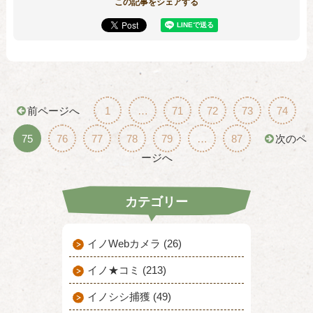
この記事をシェアする
前ページへ
1
…
71
72
73
74
75
76
77
78
79
…
87
次のペ
ージへ
カテゴリー
イノWebカメラ (26)
イノ★コミ (213)
イノシシ捕獲 (49)