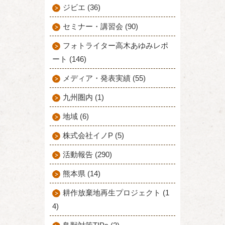
ジビエ (36)
セミナー・講習会 (90)
フォトライター高木あゆみレポ
ート (146)
メディア・発表実績 (55)
九州圏内 (1)
地域 (6)
株式会社イノP (5)
活動報告 (290)
熊本県 (14)
耕作放棄地再生プロジェクト (1
4)