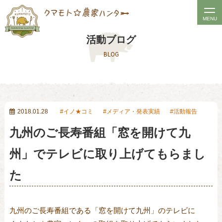
t
MENU
o
活動ブログ
g
BLOG
g
l
e
n
a
2018.01.28
イノ★コミ
メディア・発表実績
活動報告
v
九州のご長寿番組「窓を開けて九
i
g
州」でテレビに取り上げてもらまし
a
た
t
i
o
九州のご長寿番組である「窓を開けて九州」のテレビに
n