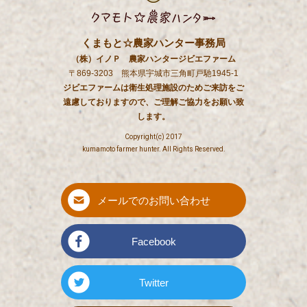
くまもと☆農家ハンター事務局
（株）イノＰ 農家ハンタージビエファーム
〒869-3203 熊本県宇城市三角町戸馳1945-1
ジビエファームは衛生処理施設のためご来訪をご
遠慮しておりますので、ご理解ご協力をお願い致
します。
Copyright(c) 2017
kumamoto farmer hunter. All Rights Reserved.
メールでのお問い合わせ
Facebook
Twitter