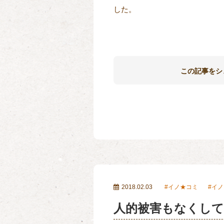
した。
この記事をシ
2018.02.03
イノ★コミ
イノ
人的被害もなくし