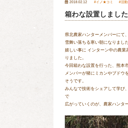
2018.02.12
イノ★コミ
活動
箱わな設置しまし
県北農家ハンターメンバーにて
雪舞い落ちる寒い朝になりました
嬉しい事に インターン中の農業
りました。
今回箱わな設置を行った、熊本
メンバーが猪にミカンやブドウを
そうです。
みんなで技術をシェアして学び
で
広がっていくのが、農家ハンタ