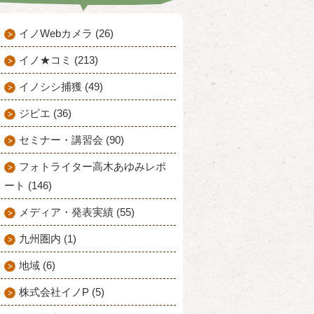
イノWebカメラ (26)
イノ★コミ (213)
イノシシ捕獲 (49)
ジビエ (36)
セミナー・講習会 (90)
フォトライター高木あゆみレポ
ート (146)
メディア・発表実績 (55)
九州圏内 (1)
地域 (6)
株式会社イノP (5)