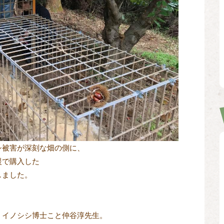
シ被害が深刻な畑の側に、
援で購入した
しました。
、イノシシ博士こと仲谷淳先生。