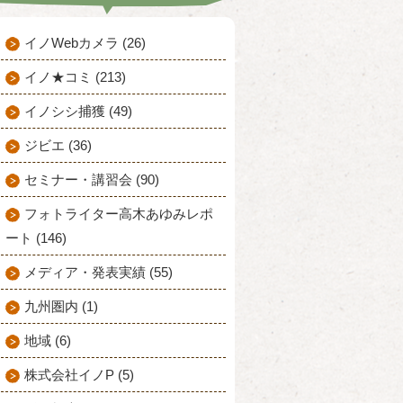
イノWebカメラ (26)
イノ★コミ (213)
イノシシ捕獲 (49)
ジビエ (36)
セミナー・講習会 (90)
フォトライター高木あゆみレポ
ート (146)
メディア・発表実績 (55)
九州圏内 (1)
地域 (6)
株式会社イノP (5)