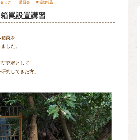
セミナー・講習会
活動報告
箱罠設置講習
る箱罠を
きました。
、研究者として
を研究してきた方。