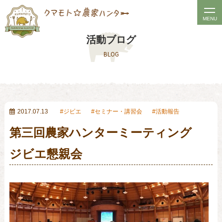
t
MENU
o
活動ブログ
g
BLOG
g
l
e
n
a
2017.07.13
ジビエ
セミナー・講習会
活動報告
v
第三回農家ハンターミーティング
i
g
ジビエ懇親会
a
t
i
o
n