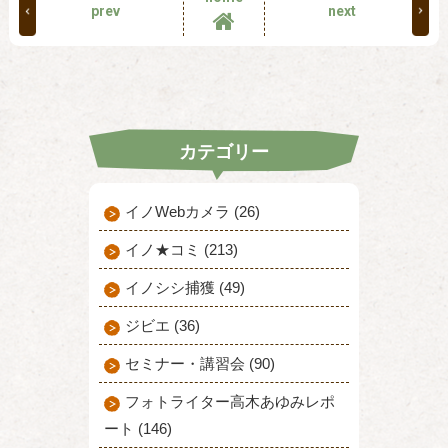
prev
next
カテゴリー
イノWebカメラ (26)
イノ★コミ (213)
イノシシ捕獲 (49)
ジビエ (36)
セミナー・講習会 (90)
フォトライター高木あゆみレポ
ート (146)