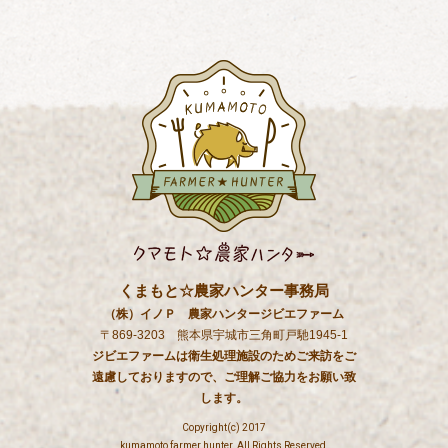
くまもと☆農家ハンター事務局
（株）イノＰ 農家ハンタージビエファーム
〒869-3203 熊本県宇城市三角町戸馳1945-1
ジビエファームは衛生処理施設のためご来訪をご
遠慮しておりますので、ご理解ご協力をお願い致
します。
Copyright(c) 2017
kumamoto farmer hunter. All Rights Reserved.