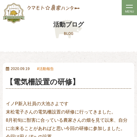
t
MENU
o
活動ブログ
g
BLOG
g
l
e
n
a
2020.09.19
活動報告
v
【電気柵設置の研修】
i
g
a
イノP新入社員の大池さよです
t
末松電子さんの電気柵設置の研修に行ってきました。
i
8月初旬に獣害に合っている農家さんの畑を見て以来、自分
o
に出来ることがあればと思い今回の研修に参加しました。
n
今回は田んぼへの設置