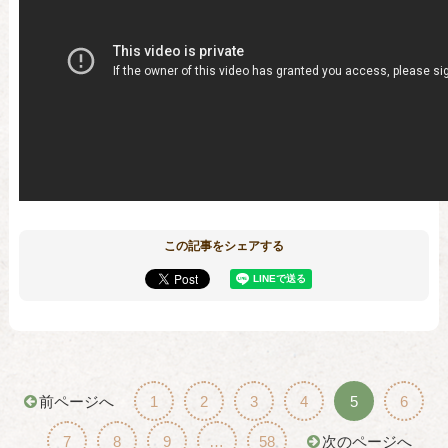
この記事をシェアする
前ページへ
1
2
3
4
5
6
7
8
9
…
58
次のページへ