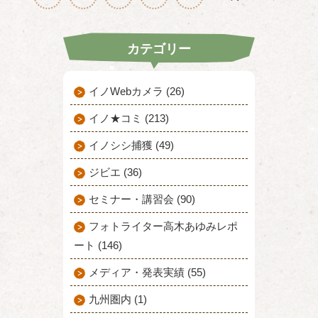
カテゴリー
イノWebカメラ (26)
イノ★コミ (213)
イノシシ捕獲 (49)
ジビエ (36)
セミナー・講習会 (90)
フォトライター高木あゆみレポ
ート (146)
メディア・発表実績 (55)
九州圏内 (1)