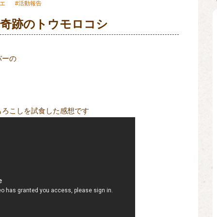
エ
活動報告
た奇跡のトウモロコシ
バーの
もろこしを試食した感想です