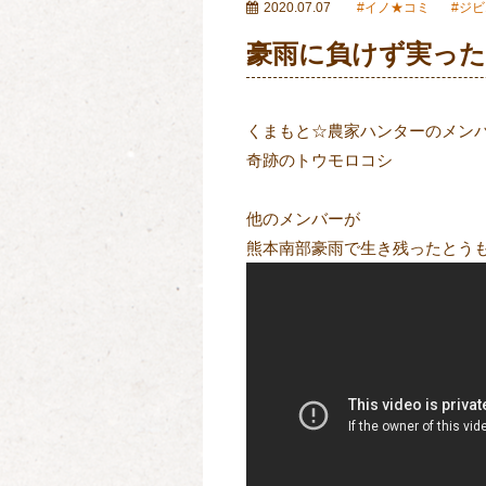
2020.07.07
イノ★コミ
ジビ
豪雨に負けず実っ
くまもと☆農家ハンターのメン
奇跡のトウモロコシ
他のメンバーが
熊本南部豪雨で生き残ったとう