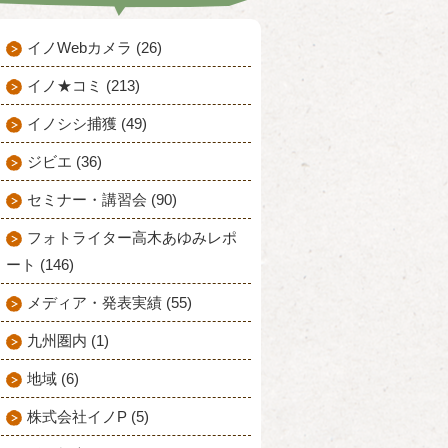
イノWebカメラ (26)
イノ★コミ (213)
イノシシ捕獲 (49)
ジビエ (36)
セミナー・講習会 (90)
フォトライター高木あゆみレポ
ート (146)
メディア・発表実績 (55)
九州圏内 (1)
地域 (6)
株式会社イノP (5)