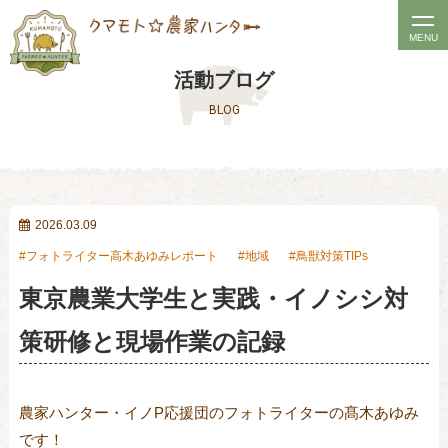
t
MENU
o
活動ブログ
g
BLOG
g
l
e
n
a
2026.03.09
v
フォトライター高木あゆみレポート
地域
鳥獣対策TIPs
i
東京農業大学生と実践・イノシシ対
g
a
策研修と現場作業の記録
t
i
o
農家ハンター・イノP応援団のフォトライターの髙木あゆみ
n
です！