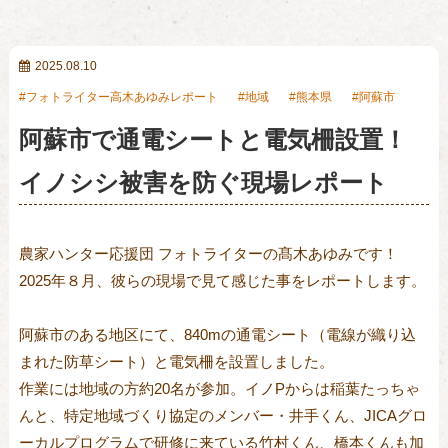
2025.08.10
フォトライター高木あゆみレポート
地域
熊本県
阿蘇市
阿蘇市で通電シートと電気柵設置！
イノシシ被害を防ぐ現場レポート
農家ハンター応援団 フォトライターの髙木あゆみです！
2025
年８月、彼らの現場で見て感じた事をレポートします。
阿蘇市のある地区にて、840mの通電シート（電線が織り込
まれた防草シート）と電気柵を設置しました。
作業には地域の方約20名が参加。イノPからは稲葉たっちゃ
んと、特定地域づくり協定のメンバー・井手くん、JICAグロ
ーカルプログラムで研修に来ている竹村くん、橋本くんも加