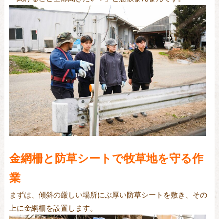
金網柵と防草シートで牧草地を守る作
業
まずは、傾斜の厳しい場所にぶ厚い防草シートを敷き、その
上に金網柵を設置します。