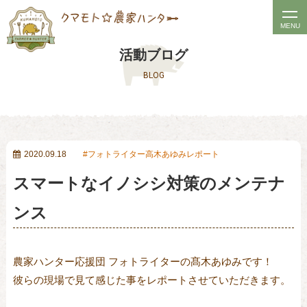
t
MENU
o
活動ブログ
g
BLOG
g
l
e
n
a
2020.09.18
フォトライター高木あゆみレポート
v
スマートなイノシシ対策のメンテナ
i
g
ンス
a
t
農家ハンター応援団 フォトライターの髙木あゆみです！
i
彼らの現場で見て感じた事をレポートさせていただきます。
o
n