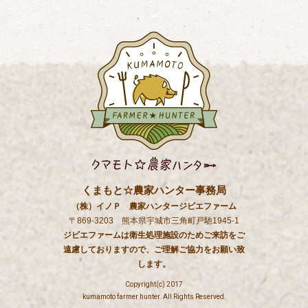
くまもと☆農家ハンター事務局
（株）イノＰ 農家ハンタージビエファーム
〒869-3203 熊本県宇城市三角町戸馳1945-1
ジビエファームは衛生処理施設のためご来訪をご
遠慮しておりますので、ご理解ご協力をお願い致
します。
Copyright(c) 2017
kumamoto farmer hunter. All Rights Reserved.