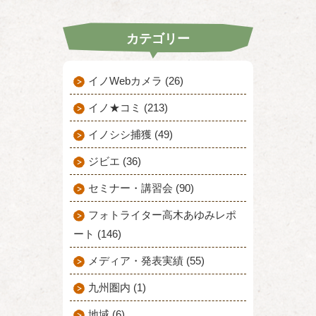
カテゴリー
イノWebカメラ (26)
イノ★コミ (213)
イノシシ捕獲 (49)
ジビエ (36)
セミナー・講習会 (90)
フォトライター高木あゆみレポ
ート (146)
メディア・発表実績 (55)
九州圏内 (1)
地域 (6)