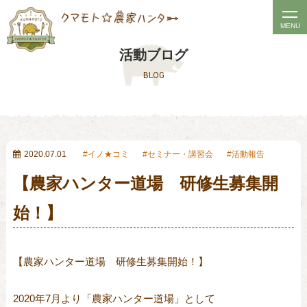
t
MENU
o
活動ブログ
g
BLOG
g
l
e
n
a
2020.07.01
イノ★コミ
セミナー・講習会
活動報告
v
【農家ハンター道場 研修生募集開
i
g
始！】
a
t
【農家ハンター道場　研修生募集開始！】

i
o
2020年7月より「農家ハンター道場」として

n