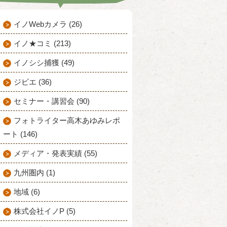
イノWebカメラ (26)
イノ★コミ (213)
イノシシ捕獲 (49)
ジビエ (36)
セミナー・講習会 (90)
フォトライター高木あゆみレポ
ート (146)
メディア・発表実績 (55)
九州圏内 (1)
地域 (6)
株式会社イノP (5)