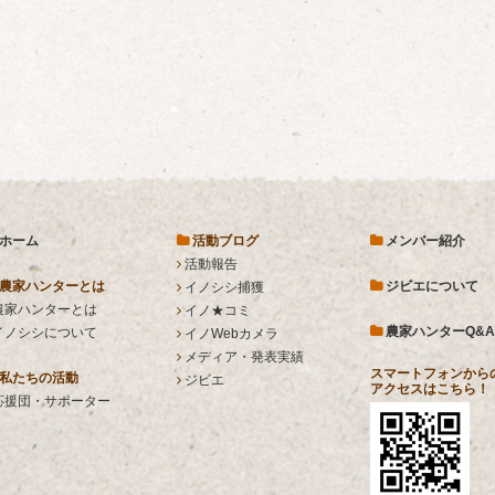
ホーム
活動ブログ
メンバー紹介
活動報告
農家ハンターとは
ジビエについて
イノシシ捕獲
農家ハンターとは
イノ★コミ
農家ハンターQ&A
イノシシについて
イノWebカメラ
メディア・発表実績
スマートフォンから
私たちの活動
ジビエ
アクセスはこちら！
応援団・サポーター