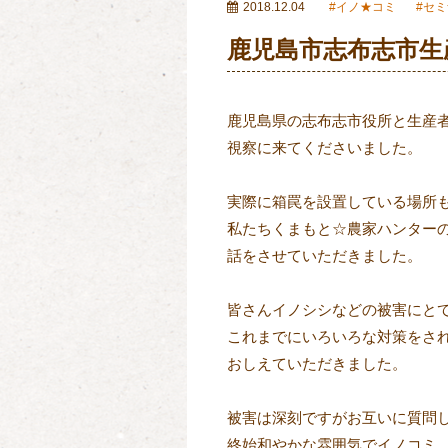
2018.12.04
イノ★コミ
セミ
鹿児島市志布志市生
鹿児島県の志布志市役所と生産者
視察に来てくださいました。

実際に箱罠を設置している場所も
私たちくまもと☆農家ハンターの
話をさせていただきました。

皆さんイノシシなどの被害にとて
これまでにいろいろな対策をされ
おしえていただきました。

被害は深刻ですがお互いに質問し
終始和やかな雰囲気でイノコミ
