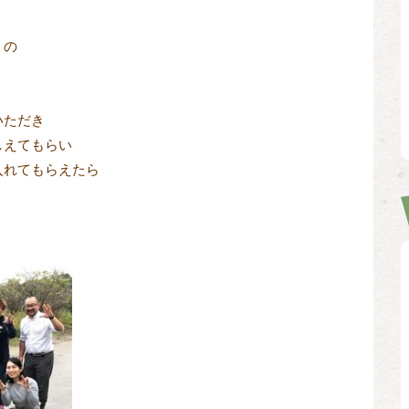


の

ただき

えてもらい

れてもらえたら
