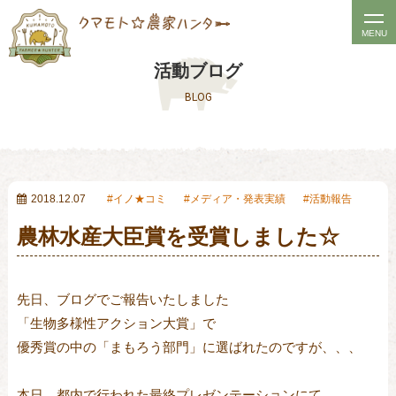
t
MENU
o
活動ブログ
g
BLOG
g
l
e
n
a
2018.12.07
イノ★コミ
メディア・発表実績
活動報告
v
農林水産大臣賞を受賞しました☆
i
g
a
先日、ブログでご報告いたしました

t
「生物多様性アクション大賞」で

i
優秀賞の中の「まもろう部門」に選ばれたのですが、、、

o
n
本日、都内で行われた最終プレゼンテーションにて、
