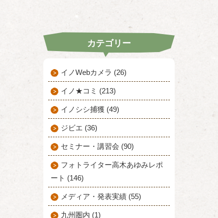
カテゴリー
イノWebカメラ (26)
イノ★コミ (213)
イノシシ捕獲 (49)
ジビエ (36)
セミナー・講習会 (90)
フォトライター高木あゆみレポ
ート (146)
メディア・発表実績 (55)
九州圏内 (1)