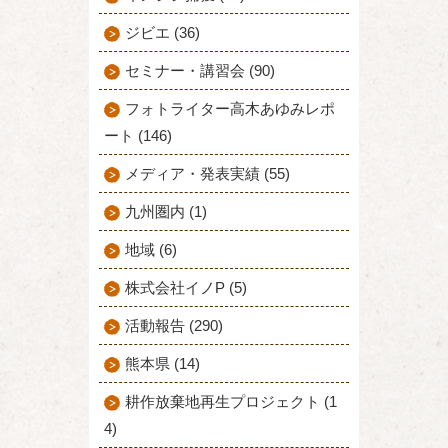
ジビエ (36)
セミナー・講習会 (90)
フォトライター高木あゆみレポ
ート (146)
メディア・発表実績 (55)
九州圏内 (1)
地域 (6)
株式会社イノP (5)
活動報告 (290)
熊本県 (14)
耕作放棄地再生プロジェクト (1
4)