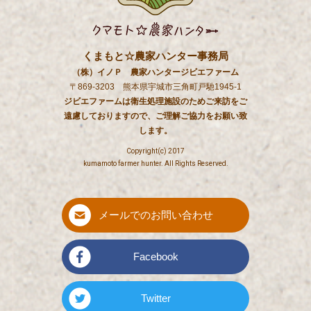
くまもと☆農家ハンター事務局
（株）イノＰ 農家ハンタージビエファーム
〒869-3203 熊本県宇城市三角町戸馳1945-1
ジビエファームは衛生処理施設のためご来訪をご
遠慮しておりますので、ご理解ご協力をお願い致
します。
Copyright(c) 2017
kumamoto farmer hunter. All Rights Reserved.
メールでのお問い合わせ
Facebook
Twitter