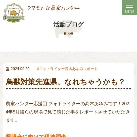
t
MENU
o
活動ブログ
g
BLOG
g
l
e
n
a
2024.09.20
フォトライター高木あゆみレポート
v
鳥獣対策先進県、なれちゃうかも？
i
g
a
農家ハンター応援団 フォトライターの髙木あゆみです！
202
t
4
年9月彼らの現場で見て感じた事をレポートさせていただき
i
ます。
o
n