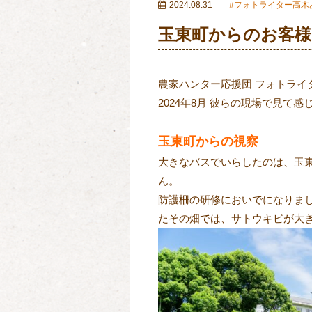
2024.08.31
フォトライター高木
玉東町からのお客様
農家ハンター応援団 フォトライ
2024
年
8
月 彼らの現場で見て感
玉東町からの視察
大きなバスでいらしたのは、玉
ん。
防護柵の研修においでになりま
たその畑では、サトウキビが大