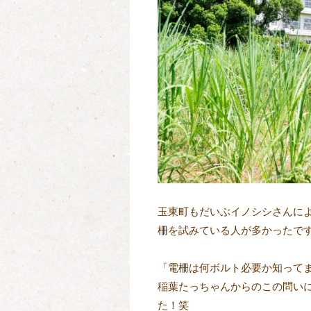
玉東町もだいぶイノシシさんに
柵を試みている人が多かったで
「電柵は何ボルト必要か知って
稲葉たっちゃんからのこの問い
た！笑