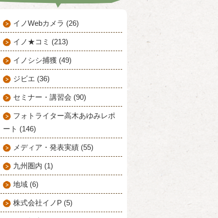
イノWebカメラ (26)
イノ★コミ (213)
イノシシ捕獲 (49)
ジビエ (36)
セミナー・講習会 (90)
フォトライター高木あゆみレポ
ート (146)
メディア・発表実績 (55)
九州圏内 (1)
地域 (6)
株式会社イノP (5)