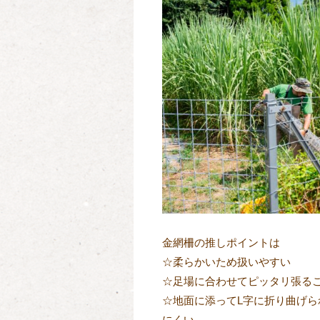
金網柵の推しポイントは
☆柔らかいため扱いやすい
☆足場に合わせてピッタリ張る
☆地面に添ってL字に折り曲げ
にくい