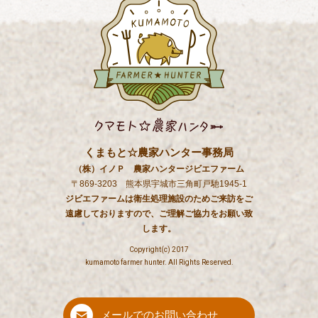
くまもと☆農家ハンター事務局
（株）イノＰ 農家ハンタージビエファーム
〒869-3203 熊本県宇城市三角町戸馳1945-1
ジビエファームは衛生処理施設のためご来訪をご
遠慮しておりますので、ご理解ご協力をお願い致
します。
Copyright(c) 2017
kumamoto farmer hunter. All Rights Reserved.
メールでのお問い合わせ