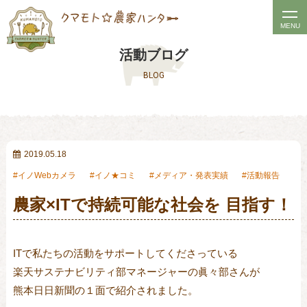
t
MENU
o
活動ブログ
g
BLOG
g
l
e
n
a
2019.05.18
v
イノWebカメラ
イノ★コミ
メディア・発表実績
活動報告
i
農家×ITで持続可能な社会を 目指す！
g
a
t
ITで私たちの活動をサポートしてくださっている

i
楽天サステナビリティ部マネージャーの眞々部さんが

o
熊本日日新聞の１面で紹介されました。

n