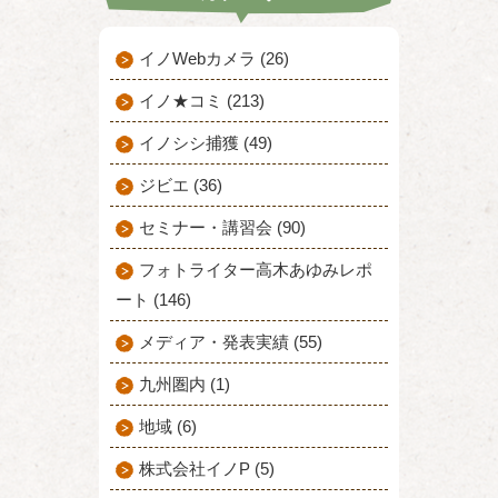
イノWebカメラ (26)
イノ★コミ (213)
イノシシ捕獲 (49)
ジビエ (36)
セミナー・講習会 (90)
フォトライター高木あゆみレポ
ート (146)
メディア・発表実績 (55)
九州圏内 (1)
地域 (6)
株式会社イノP (5)