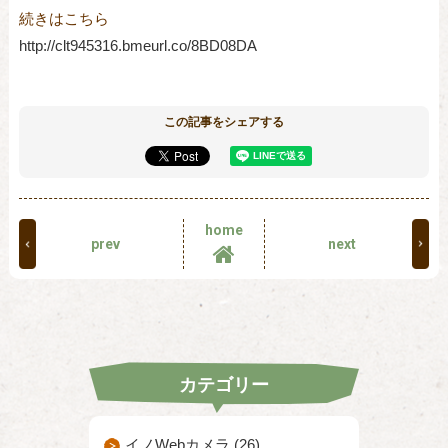
http://clt945316.bmeurl.co/8BD08DA
この記事をシェアする
home
prev
next
カテゴリー
イノWebカメラ (26)