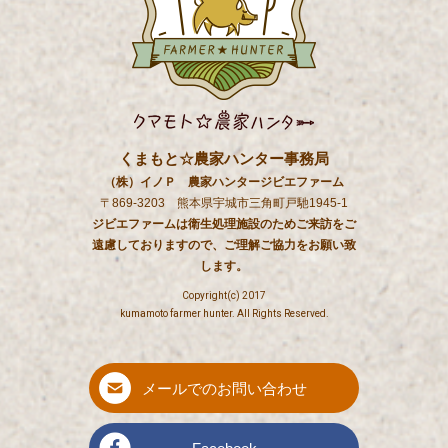
くまもと☆農家ハンター事務局
（株）イノＰ 農家ハンタージビエファーム
〒869-3203 熊本県宇城市三角町戸馳1945-1
ジビエファームは衛生処理施設のためご来訪をご
遠慮しておりますので、ご理解ご協力をお願い致
します。
Copyright(c) 2017
kumamoto farmer hunter. All Rights Reserved.
メールでのお問い合わせ