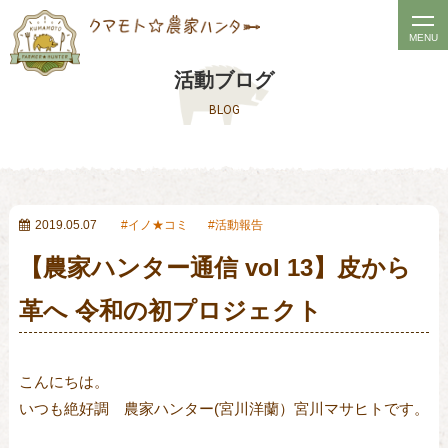
t
MENU
o
活動ブログ
g
BLOG
g
l
e
n
a
2019.05.07
イノ★コミ
活動報告
v
【農家ハンター通信 vol 13】皮から
i
g
革へ 令和の初プロジェクト
a
t
こんにちは。

i
いつも絶好調　農家ハンター(宮川洋蘭）宮川マサヒトです。

o
n