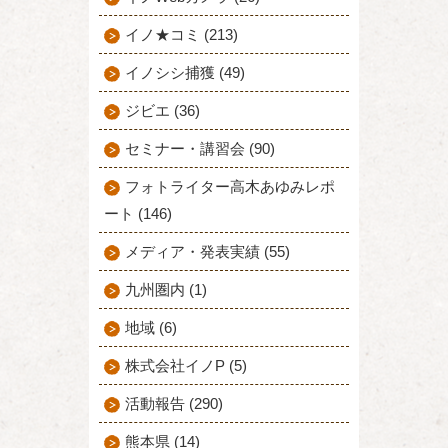
イノ★コミ (213)
イノシシ捕獲 (49)
ジビエ (36)
セミナー・講習会 (90)
フォトライター高木あゆみレポ
ート (146)
メディア・発表実績 (55)
九州圏内 (1)
地域 (6)
株式会社イノP (5)
活動報告 (290)
熊本県 (14)