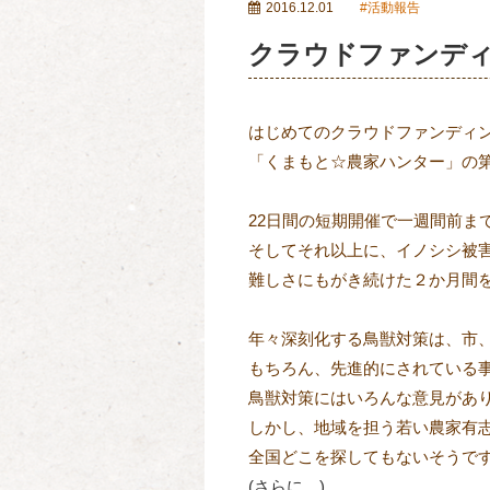
2016.12.01
活動報告
クラウドファンデ
はじめてのクラウドファンディ
「くまもと☆農家ハンター」の
22日間の短期開催で一週間前ま
そしてそれ以上に、イノシシ被
難しさにもがき続けた２か月間
年々深刻化する鳥獣対策は、市
もちろん、先進的にされている
鳥獣対策にはいろんな意見があ
しかし、地域を担う若い農家有
全国どこを探してもないそうで
(さらに…)