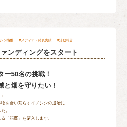
シシ捕獲
メディア・発表実績
活動報告
ファンディングをスタート
ター50名の挑戦！
域と畑を守りたい！
・」
作物を食い荒らすイノシシの退治に
した。
れる「箱罠」を購入します。