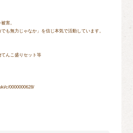
シ被害。
力でも無力じゃなか」を信じ本気で活動しています。
物てんこ盛りセット等
zuki/c/0000000628/