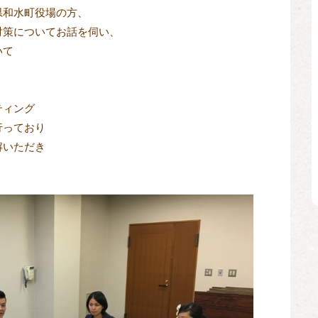
県和水町役場の方、
対策についてお話を伺い、
いて
ティング
行っており
解いただき