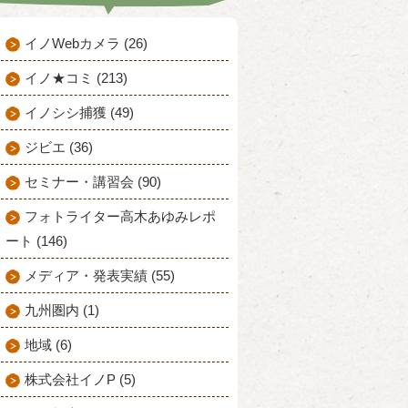
イノWebカメラ (26)
イノ★コミ (213)
イノシシ捕獲 (49)
ジビエ (36)
セミナー・講習会 (90)
フォトライター高木あゆみレポ
ート (146)
メディア・発表実績 (55)
九州圏内 (1)
地域 (6)
株式会社イノP (5)