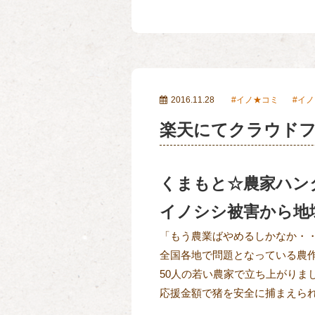
2016.11.28
イノ★コミ
イノ
楽天にてクラウド
くまもと☆農家ハン
イノシシ被害から地
「もう農業ばやめるしかなか・
全国各地で問題となっている農
50人の若い農家で立ち上がりま
応援金額で猪を安全に捕まえら