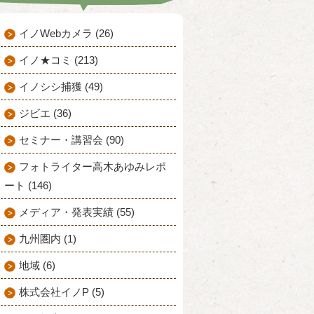
イノWebカメラ (26)
イノ★コミ (213)
イノシシ捕獲 (49)
ジビエ (36)
セミナー・講習会 (90)
フォトライター高木あゆみレポ
ート (146)
メディア・発表実績 (55)
九州圏内 (1)
地域 (6)
株式会社イノP (5)