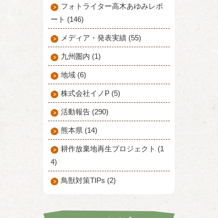
フォトライター高木あゆみレポ
ート (146)
メディア・発表実績 (55)
九州圏内 (1)
地域 (6)
株式会社イノP (5)
活動報告 (290)
熊本県 (14)
耕作放棄地再生プロジェクト (1
4)
鳥獣対策TIPs (2)