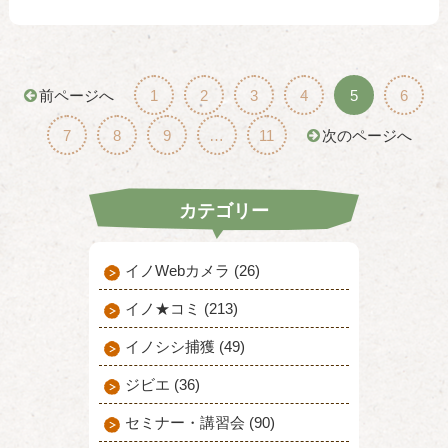
前ページへ
1
2
3
4
5
6
7
8
9
…
11
次のページへ
カテゴリー
イノWebカメラ (26)
イノ★コミ (213)
イノシシ捕獲 (49)
ジビエ (36)
セミナー・講習会 (90)