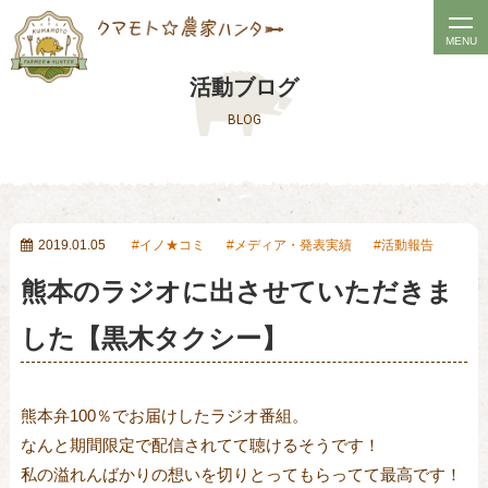
t
MENU
o
活動ブログ
g
BLOG
g
l
e
n
a
2019.01.05
イノ★コミ
メディア・発表実績
活動報告
v
熊本のラジオに出させていただきま
i
g
した【黒木タクシー】
a
t
熊本弁100％でお届けしたラジオ番組。

i
なんと期間限定で配信されてて聴けるそうです！

o
私の溢れんばかりの想いを切りとってもらってて最高です！

n