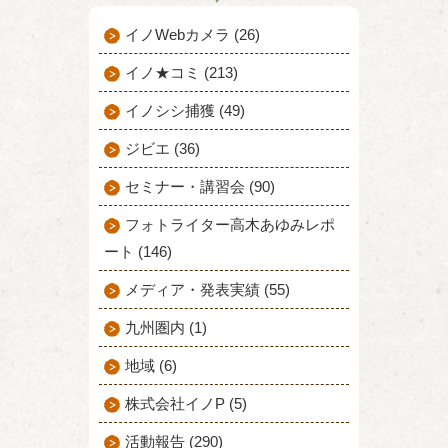
イノWebカメラ (26)
イノ★コミ (213)
イノシシ捕獲 (49)
ジビエ (36)
セミナー・講習会 (90)
フォトライター高木あゆみレポ
ート (146)
メディア・発表実績 (55)
九州圏内 (1)
地域 (6)
株式会社イノP (5)
活動報告 (290)