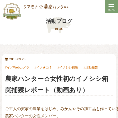
t
MENU
o
活動ブログ
g
BLOG
g
l
e
n
a
2018.09.28
v
イノWebカメラ
イノ★コミ
イノシシ捕獲
活動報告
i
農家ハンター☆女性初のイノシシ箱
g
a
罠捕獲レポート（動画あり）
t
i
o
ご主人の実家の農業をはじめ、みかんやその加工品も作っている
n
農家ハンターの女性メンバー。
