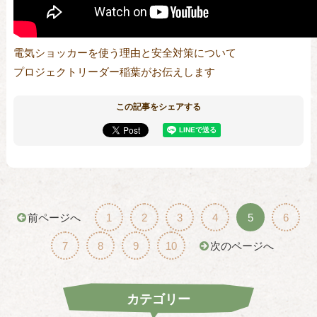
電気ショッカーを使う理由と安全対策について
プロジェクトリーダー稲葉がお伝えします
この記事をシェアする
前ページへ
1
2
3
4
5
6
7
8
9
10
次のページへ
カテゴリー