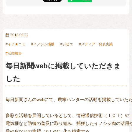
2018.09.22
イノ★コミ
イノシシ捕獲
ジビエ
メディア・発表実績
活動報告
毎日新聞webに掲載していただきま
した
毎日新聞さんのwebにて、農家ハンターの活動を掲載していただ
多彩な活動を展開しているとして、情報通信技術（ＩＣＴ）や

電気柵など防御の普及に取り組み、捕獲したイノシシ肉の活用や
骨や皮などの堆肥（たいひ）化も模索する。
