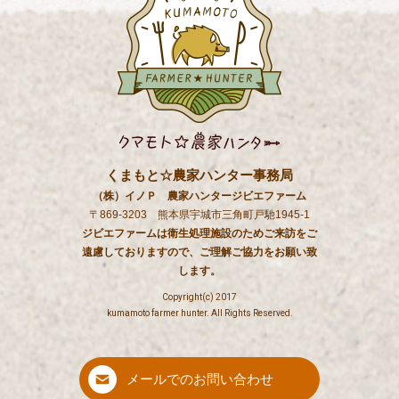
くまもと☆農家ハンター事務局
（株）イノＰ 農家ハンタージビエファーム
〒869-3203 熊本県宇城市三角町戸馳1945-1
ジビエファームは衛生処理施設のためご来訪をご
遠慮しておりますので、ご理解ご協力をお願い致
します。
Copyright(c) 2017
kumamoto farmer hunter. All Rights Reserved.
メールでのお問い合わせ