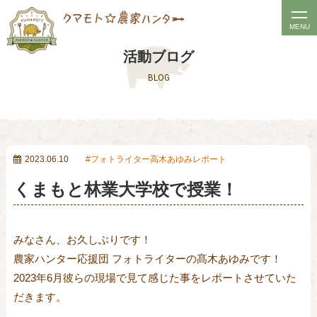
t
MENU
o
活動ブログ
g
BLOG
g
l
e
n
a
2023.06.10
フォトライター高木あゆみレポート
v
くまもと林業大学校で授業！
i
g
a
みなさん、お久しぶりです！
t
農家ハンター応援団 フォトライターの髙木あゆみです！
i
2023
年6月彼らの現場で見て感じた事をレポートさせていた
o
だきます。
n