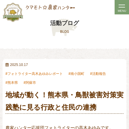
t
MENU
o
活動ブログ
g
BLOG
g
l
e
n
a
2025.10.17
v
フォトライター高木あゆみレポート
南小国町
活動報告
i
熊本県
阿蘇市
g
地域が動く！熊本県・鳥獣被害対策実
a
t
践塾に見る行政と住民の連携
i
o
n
農家ハンター応援団フォトライターの髙木あゆみです。