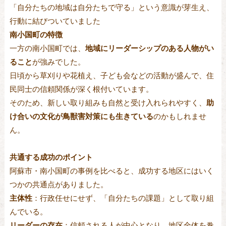
「自分たちの地域は自分たちで守る」という意識が芽生え、
行動に結びついていました
南小国町の特徴
一方の南小国町では、
地域にリーダーシップのある人物がい
ること
が強みでした。
日頃から草刈りや花植え、子ども会などの活動が盛んで、住
民同士の信頼関係が深く根付いています。
そのため、新しい取り組みも自然と受け入れられやすく、
助
け合いの文化が鳥獣害対策にも生きている
のかもしれませ
ん。
共通する成功のポイント
阿蘇市・南小国町の事例を比べると、成功する地区にはいく
つかの共通点がありました。
主体性
：行政任せにせず、「自分たちの課題」として取り組
んでいる。
リーダーの存在
：信頼される人が中心となり、地区全体を巻