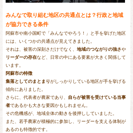
みんなで取り組む地区の共通点とは？行政と地域
が協力できる条件
阿蘇市や南小国町で「みんなでやろう！」と手を挙げた地区
には、いくつかの共通点が見えてきました。
それは、被害の深刻さだけでなく、
地域のつながりの強さ
や
リーダーの存在
など、日常の中にある要素が大きく関係して
います。
阿蘇市の特徴
集落としてのまとまり
がしっかりしている地区が手を挙げる
傾向にありました。
さらに、代表者が農家であり、
自らが被害を受けている当事
者
であるかも大きな要因かもしれません。
その危機感が、地域全体の動きを後押ししていました。
また、若手農家が積極的に参加し、リーダーを支える体制が
あるのも特徴的です。