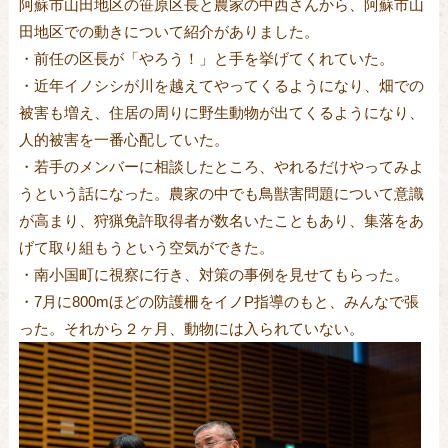
阿蘇市山田地区の笹原区長と農家の中西さんから、阿蘇市山
田地区での動きについて紹介がありました。
・前任の区長が「やろう！」と手を挙げてくれていた。
・近年イノシシが川を越えてやってくるようになり、畑での
被害も増え、住居の周りに野生動物が出てくるようになり、
人的被害を一番心配していた。
・若手のメンバーに相談したところ、やれるだけやってみよ
うという話になった。農家の中でも鳥獣害問題について意識
が高まり、狩猟免許取得者が数名いたこともあり、集落をあ
げて取り組もうという空気ができた。
・南小国町に視察に行き、対策の事例を見せてもらった。
・7月に800mほどの防護柵をイノP指導のもと、みんなで張
った。それから２ヶ月、動物には入られていない。