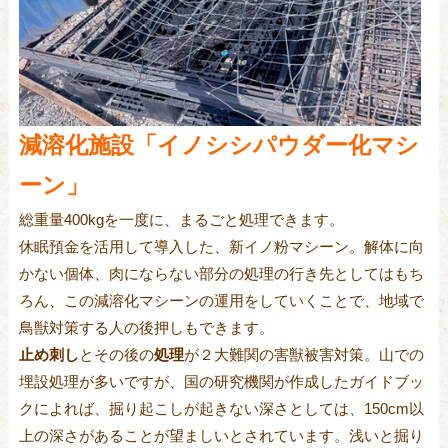
減溶化施設「イノシシパウダー化マシ
ーン」
総重量400kgを一度に、まるごと処理できます。
休眠預金を活用して導入した、新イノ粉マシーン。解体に向
かない個体、肉にならない部分の処理の行き先としてはもち
ろん、この減溶化マシーンの運用をしていくことで、地域で
鳥獣対策する人の後押しもできます。
止め刺し
とその後の
処理
が２大難関の害獣被害対策。山での
埋設処理が多いですが、国の研究機関が作成したガイドブッ
クによれば、
掘り起こしが起きない深さとしては、
150cm
以
上の深さがあることが望ましいとされています。浅いと掘り