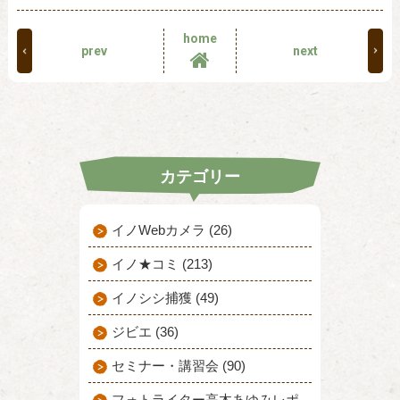
home
prev
next
カテゴリー
イノWebカメラ (26)
イノ★コミ (213)
イノシシ捕獲 (49)
ジビエ (36)
セミナー・講習会 (90)
フォトライター高木あゆみレポ