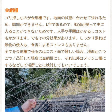
金網柵
ゴリ押しなのが金網柵です。地面の状態に合わせて張れるた
め、隙間ができません。L字で張るので、動物が掘って中に
入ることができないためです。人手や手間はかかるしコスト
もかかります。でもその分効果があります。しっかり張れば
動物の侵入も、食害によるストレスもありません。
全てを金網柵で張るのはコスト面で難しい場合、地面がごつ
ごつ／凸凹した場所は金網柵にし、それ以外はメッシュ柵に
するなどして場所ごとに検討してもいいでしょう。