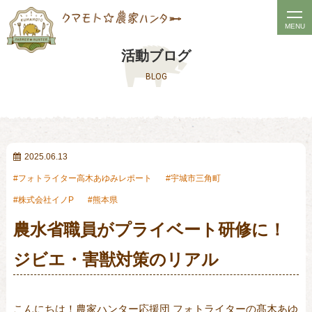
t
MENU
o
活動ブログ
g
BLOG
g
l
e
n
a
2025.06.13
v
フォトライター高木あゆみレポート
宇城市三角町
i
株式会社イノP
熊本県
g
農水省職員がプライベート研修に！
a
t
ジビエ・害獣対策のリアル
i
o
n
こんにちは！農家ハンター応援団 フォトライターの髙木あゆ