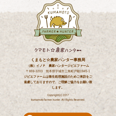
くまもと☆農家ハンター事務局
（株）イノＰ 農家ハンタージビエファーム
〒869-3203 熊本県宇城市三角町戸馳1945-1
ジビエファームは衛生処理施設のためご来訪をご
遠慮しておりますので、ご理解ご協力をお願い致
します。
Copyright(c) 2017
kumamoto farmer hunter. All Rights Reserved.