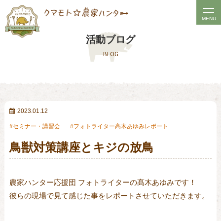
t
MENU
o
活動ブログ
g
BLOG
g
l
e
n
a
2023.01.12
v
セミナー・講習会
フォトライター高木あゆみレポート
i
鳥獣対策講座とキジの放鳥
g
a
t
農家ハンター応援団 フォトライターの髙木あゆみです！
i
彼らの現場で見て感じた事をレポートさせていただきます。
o
n