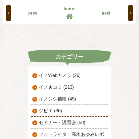
home
prev
next
カテゴリー
イノWebカメラ (26)
イノ★コミ (213)
イノシシ捕獲 (49)
ジビエ (36)
セミナー・講習会 (90)
フォトライター高木あゆみレポ