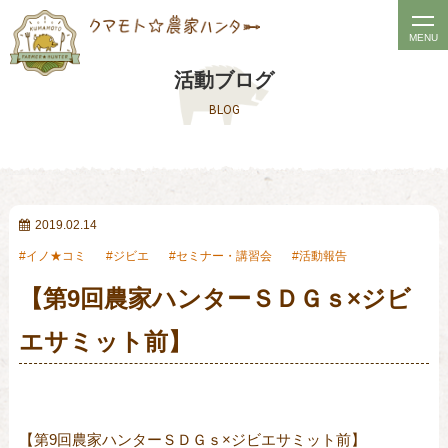
t
MENU
o
活動ブログ
g
BLOG
g
l
e
n
a
2019.02.14
v
イノ★コミ
ジビエ
セミナー・講習会
活動報告
i
【第9回農家ハンターＳＤＧｓ×ジビ
g
a
エサミット前】
t
i
o
n
【第9回農家ハンターＳＤＧｓ×ジビエサミット前】