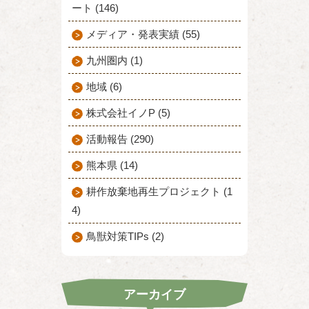
ート (146)
メディア・発表実績 (55)
九州圏内 (1)
地域 (6)
株式会社イノP (5)
活動報告 (290)
熊本県 (14)
耕作放棄地再生プロジェクト (1
4)
鳥獣対策TIPs (2)
アーカイブ