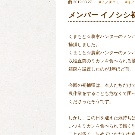
2019.03.27
イノ★コミ
イノ
メンバー イノシシ
くまもと☆農家ハンターのメンバ
捕獲しました。

くまもと☆農家ハンターのメンバ
収穫直前のミカンを食べられる被
箱罠を設置したのが1年ほど前。

今回の初捕獲は、本人たちだけで
農作業をすることも危なくて困っ
くださったそうです。

しかし、この日を迎えた気持ちは
いつもミカンを食べられて憎く思
ことが多く、改めていただいた命