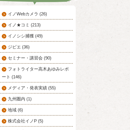
イノWebカメラ (26)
イノ★コミ (213)
イノシシ捕獲 (49)
ジビエ (36)
セミナー・講習会 (90)
フォトライター高木あゆみレポ
ート (146)
メディア・発表実績 (55)
九州圏内 (1)
地域 (6)
株式会社イノP (5)