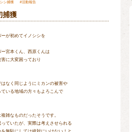
シシ捕獲
活動報告
初捕獲
ーが初めてイノシシを

ー宮本くん、西原くんは

害に大変困っており

はなく同じようにミカンの被害や

ている地域の方々もよろこんで

複雑なものだったそうです。

っていたが、実際は考えさせられる

を無駄にしては絶対にいけない！と
