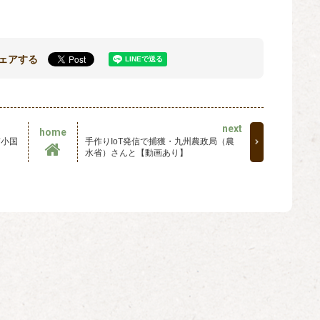
ェアする
next
home
南小国
手作りIoT発信で捕獲・九州農政局（農
水省）さんと【動画あり】